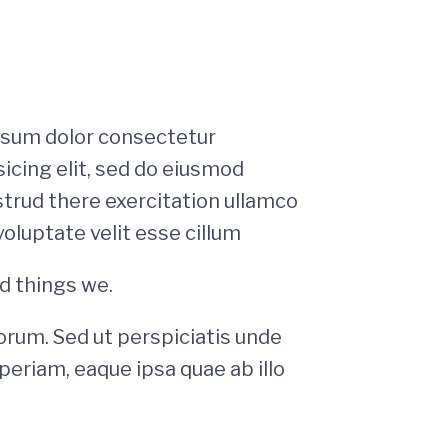
psum dolor consectetur
icing elit, sed do eiusmod
strud there exercitation ullamco
voluptate velit esse cillum
rd things we.
borum. Sed ut perspiciatis unde
eriam, eaque ipsa quae ab illo