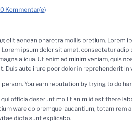
•
0 Kommentar(e)
g elit aenean pharetra mollis pretium. Lorem i
. Lorem ipsum dolor sit amet, consectetur adipis
 magna aliqua. Ut enim ad minim veniam, quis no
. Duis aute irure poor dolor in reprehenderit in 
a person. You earn reputation by trying to do ha
qui officia deserunt mollit anim id est there la
tium ware doloremque laudantium, totam rem ap
vitae dicta sunt explicabo.