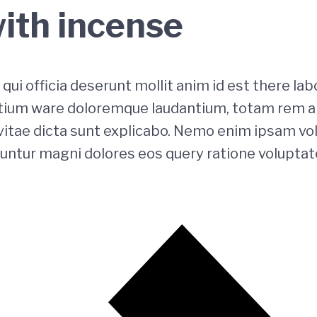
ith incense
qui officia deserunt mollit anim id est there la
tium ware doloremque laudantium, totam rem ap
 vitae dicta sunt explicabo. Nemo enim ipsam vo
quuntur magni dolores eos query ratione volupta