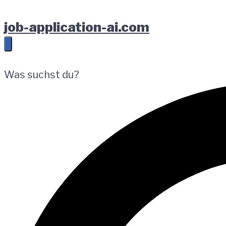
Zur
Springe
Zum
job-application-ai.com
Hauptnavigation
zum
Footer
springen
Inhalt
springen
Was suchst du?